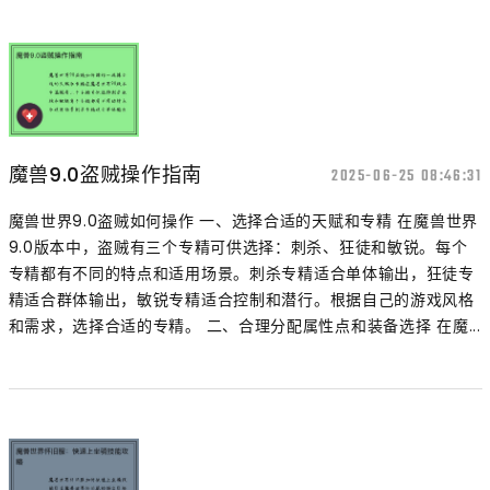
魔兽9.0盗贼操作指南
2025-06-25 08:46:31
魔兽世界9.0盗贼如何操作 一、选择合适的天赋和专精 在魔兽世界
9.0版本中，盗贼有三个专精可供选择：刺杀、狂徒和敏锐。每个
专精都有不同的特点和适用场景。刺杀专精适合单体输出，狂徒专
精适合群体输出，敏锐专精适合控制和潜行。根据自己的游戏风格
和需求，选择合适的专精。 二、合理分配属性点和装备选择 在魔...