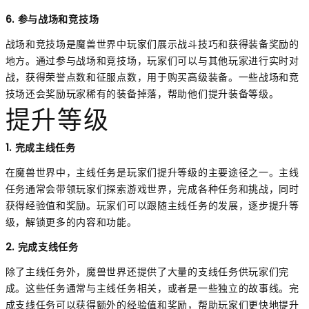
6. 参与战场和竞技场
战场和竞技场是魔兽世界中玩家们展示战斗技巧和获得装备奖励的
地方。通过参与战场和竞技场，玩家们可以与其他玩家进行实时对
战，获得荣誉点数和征服点数，用于购买高级装备。一些战场和竞
技场还会奖励玩家稀有的装备掉落，帮助他们提升装备等级。
提升等级
1. 完成主线任务
在魔兽世界中，主线任务是玩家们提升等级的主要途径之一。主线
任务通常会带领玩家们探索游戏世界，完成各种任务和挑战，同时
获得经验值和奖励。玩家们可以跟随主线任务的发展，逐步提升等
级，解锁更多的内容和功能。
2. 完成支线任务
除了主线任务外，魔兽世界还提供了大量的支线任务供玩家们完
成。这些任务通常与主线任务相关，或者是一些独立的故事线。完
成支线任务可以获得额外的经验值和奖励，帮助玩家们更快地提升