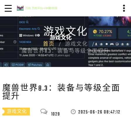
游戏文化
首页
游戏文化
魔兽世界8.3：装备与等级全面提升
魔兽世界8.3：装备与等级全面
提升
2025-06-26 08:47:12
游戏文化
1029