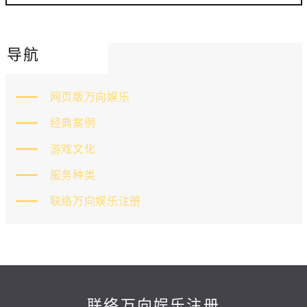
导航
网页版万向娱乐
经典案例
游戏文化
服务种类
联络万向娱乐注册
联络万向娱乐注册